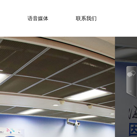
语音媒体
联系我们