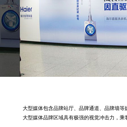
大型媒体包含品牌站厅、品牌通道、品牌墙等
大型媒体品牌区域具有极强的视觉冲击力，乘